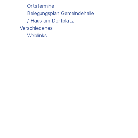
Ortstermine
Belegungsplan Gemeindehalle
/ Haus am Dorfplatz
Verschiedenes
Weblinks
Gästebuch
Schulklasse 1948
Kontakt
Belegungsplan Gemei
Dorfplatz
Events für