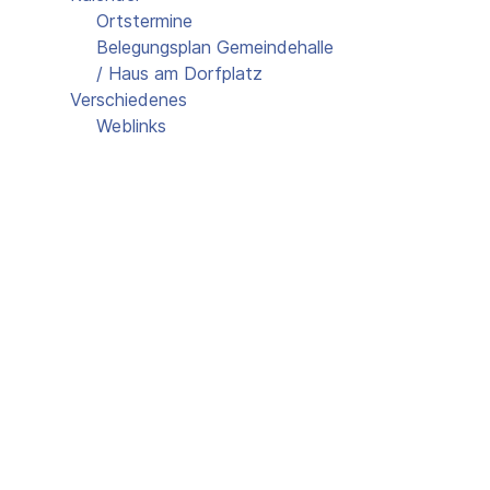
Ortstermine
Belegungsplan Gemeindehalle
/ Haus am Dorfplatz
Verschiedenes
Weblinks
Gästebuch
Schulklasse 1948
Kontakt
Belegungsplan Gemei
Dorfplatz
Events für