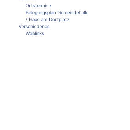
Ortstermine
Belegungsplan Gemeindehalle
/ Haus am Dorfplatz
Verschiedenes
Weblinks
Gästebuch
Schulklasse 1948
Kontakt
Belegungsplan Gemei
Dorfplatz
Events für