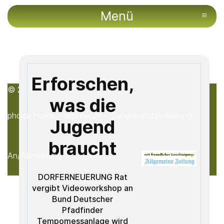
Menü
≡
Erforschen,
© 2000 - 2026 Ortsgemeinde Bärweiler
was die
phoca
Home -
Impressum -
Datenschutzerklärung -
Jugend
braucht
An/Abmeldung
DORFERNEUERUNG Rat
vergibt Videoworkshop an
Bund Deutscher
Pfadfinder
Tempomessanlage wird